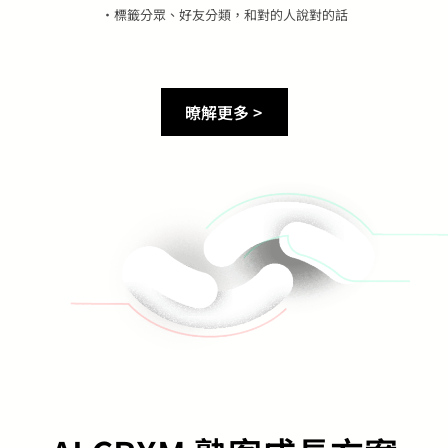
・標籤分眾、好友分類，和對的人說對的話
暸解更多 >