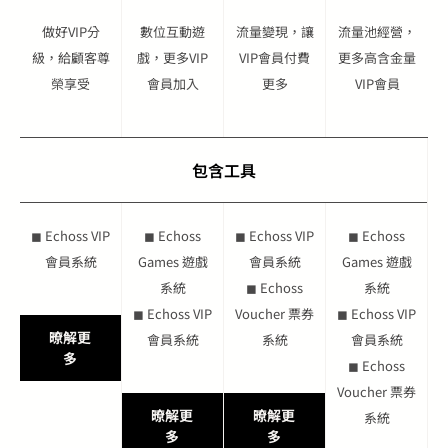
做好VIP分
數位互動遊
流量變現，讓
流量池經營，
級，給顧客尊
戲，更多VIP
VIP會員付費
更多高含金量
榮享受
會員加入
更多
VIP會員
包含工具
◼ Echoss VIP
◼ Echoss
◼ Echoss VIP
◼ Echoss
會員系統
Games 遊戲
會員系統
Games 遊戲
系統
◼ Echoss
系統
◼ Echoss VIP
Voucher 票券
◼ Echoss VIP
暸解更
會員系統
系統
會員系統
多
◼ Echoss
Voucher 票券
暸解更
暸解更
系統
多
多