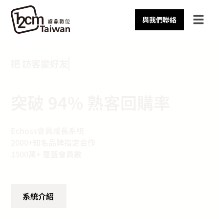
與我們聯絡
把
訪
客
變
好
友
突破 94% 熟客回購率
Echoss會員成長系統
2000+知名品牌指定合作
1500萬+ 覆蓋會員數
系統介紹