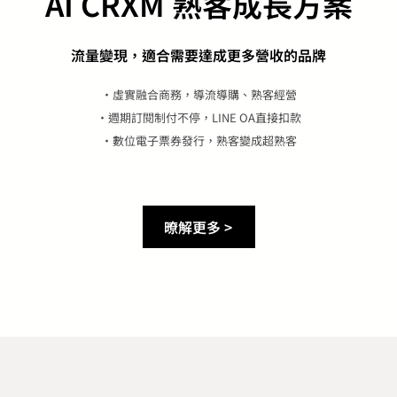
AI CRXM 熟客成長方案
流量變現，適合需要達成更多營收的品牌​
・虛實融合商務，導流導購、熟客經營
・週期訂閱制付不停，LINE OA直接扣款
・數位電子票券發行，熟客變成超熟客
暸解更多 >