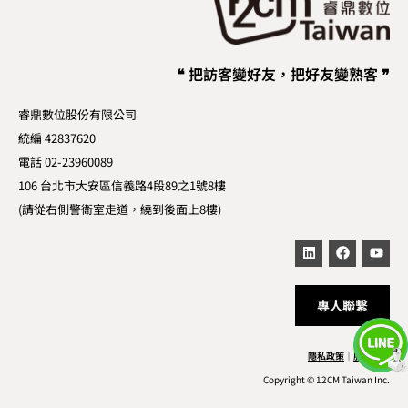
❝ 把訪客變好友，把好友變熟客 ❞
睿鼎數位股份有限公司
統編 42837620
電話 02-23960089
106 台北市大安區信義路4段89之1號8樓
(請從右側警衛室走道，繞到後面上8樓)
專人聯繫
隱私政策
｜
服務條款
Copyright © 12CM Taiwan Inc.