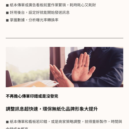
◼ 紙本傳單或廣告看板前置作業繁瑣，耗時耗心又耗財
◼ 好用後台，設定好就能開始發送訊息
◼ 掌握數據，分析曝光率轉換率
不再擔心傳單印錯或是沒發完
調整訊息超快速，環保無紙化品牌形象大提升
◼ 紙本傳單和看板若印錯，或是商家策略調整，就得重新製作，時間與
金錢成本都高