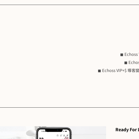
◼ Echo
◼ Ec
◼ Echoss VIP
Ready For