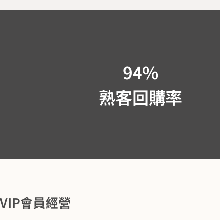
94
%
熟客回購率
VIP會員經營