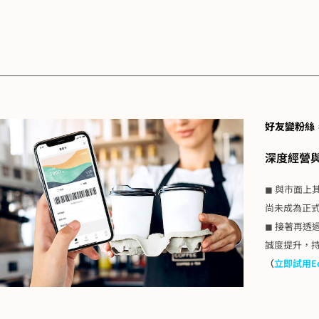
好友變粉絲
深度經營與
◼ 與市面上
尚未成為正
◼ 接著再
誠度提升，
（
立即試用Ech