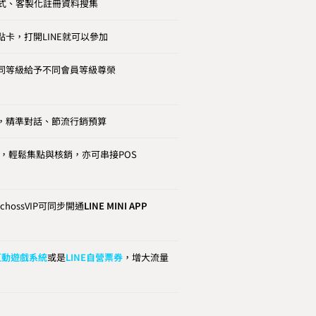
絡方式、客製化註冊資料搜集
卡，打開LINE就可以參加
同等級給予不同會員等級尊榮
，精準對話、節流行銷預算
章，輕鬆集點與核銷，亦可串接POS
EchossVIP可同步開通
LINE MINI APP
E互動遊戲系統
或是
LINE自營票券
，增大流量