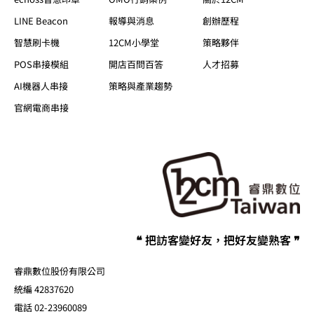
LINE Beacon
報導與消息
創辦歷程
智慧刷卡機
12CM小學堂
策略夥伴
POS串接模組
開店百問百答
人才招募
AI機器人串接
策略與產業趨勢
官網電商串接
❝ 把訪客變好友，把好友變熟客 ❞
睿鼎數位股份有限公司
統編 42837620
電話 02-23960089