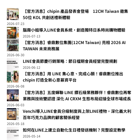
【官方消息】chipin 產品發表會登場 12CM Taiwan 邀集
50位 KOL 共創送禮新體驗
2026-07-23
腦霧小姐導入LINE會員系統，創造獨特日系時尚購物體驗
2026-07-13
【官方消息】睿鼎數位集團(12CM Taiwan) 亮相 2026 AI
TAIWAN 未來商務展
2026-06-30
LINE會員節慶行銷策略：節日檔期會員經營完整規劃
2026-06-12
【官方消息】用 LINE 集心意、完成心願！睿鼎數位推出
chipin 打造全新心意募資平台
2026-06-08
【官方消息】五度蟬聯 LINE 鑽石級業務夥伴！睿鼎數位再奪
業務與技術雙認證 深化 AI CRXM 生態布局迎接全球市場成長
2026-06-03
Venchi導入LINE會員分級制度與上架LINE禮物，深化義大利
百年巧克力品牌的顧客關係經營
2026-05-18
如何在LINE上建立自動化生日禮發送機制？完整設定教學
2026-05-14