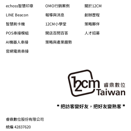
echoss智慧印章
OMO行銷案例
關於12CM
LINE Beacon
報導與消息
創辦歷程
智慧刷卡機
12CM小學堂
策略夥伴
POS串接模組
開店百問百答
人才招募
AI機器人串接
策略與產業趨勢
官網電商串接
❝ 把訪客變好友，把好友變熟客 ❞
睿鼎數位股份有限公司
統編 42837620