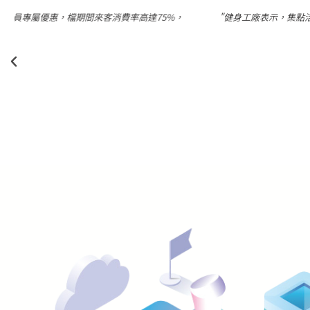
"健身工廠表示，集點活動的互動效果超乎預期、非常踴躍，活動一共設
核實通過任務給予1點，完成4點、8點、1
健