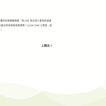
利的最關鍵基礎，而LINE 是台灣人愛用的超級
 也適合拿來做會員管理嗎？12CM CRM 小學堂，從
次！
上課去 >