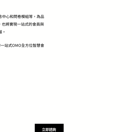
訊息中心和問卷模組等，為品
，也將實現一站式的會員與
報。
品牌一站式OMO全方位智慧會
路上
的問題均歡迎提問。我們訓練有素的專
立即諮詢