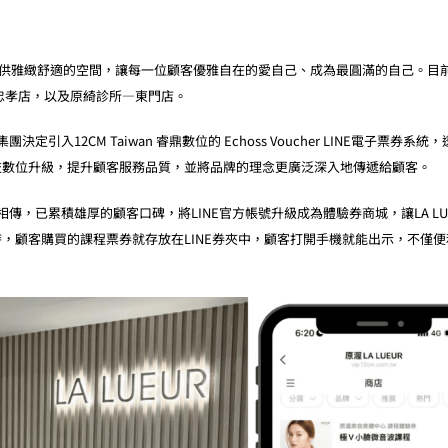
致力於提供雅緻舒適的空間，讓每一位顧客優雅自在的愛自己、成為最圓滿的自己。目
忠孝店，以及原綺診所—東門店。
引入12CM Taiwan 睿鼎數位的 Echoss Voucher LINE電子票券系統，
技數位升級，提升顧客服務品質，並將品牌的理念更廣泛深入地傳遞給顧客。
耳相傳，已累積雄厚的顧客口碑，將LINE官方帳號升級成為體驗券商城，讓LA LU
，顧客購買的課程票券就存放在LINE券夾中，顧客打開手機就能出示，不僅便