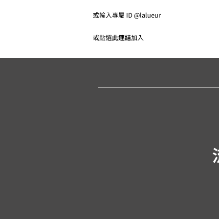
或輸入專屬 ID @lalueur
或點選
此連結
加入