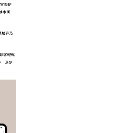
過實際使
基本需
體驗券及
顧客輕鬆
時，深刻