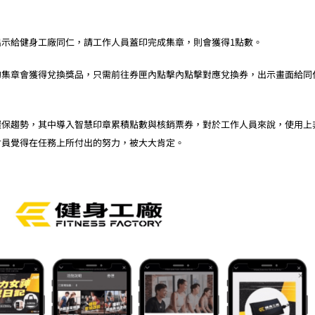
示給健身工廠同仁，請工作人員蓋印完成集章，則會獲得1點數。
的集章會獲得兌換獎品，只需前往券匣內點擊內點擊對應兌換券，出示畫面給同
環保趨勢，其中導入智慧印章累積點數與核銷票券，對於工作人員來說，使用上
會員覺得在任務上所付出的努力，被大大肯定。