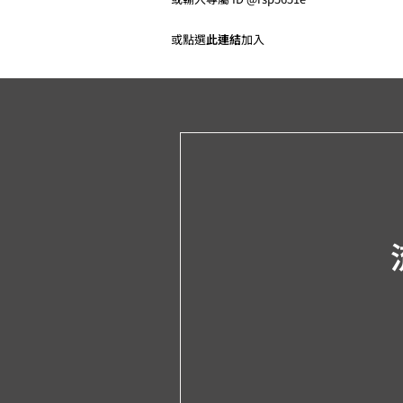
或點選
此連結
加入