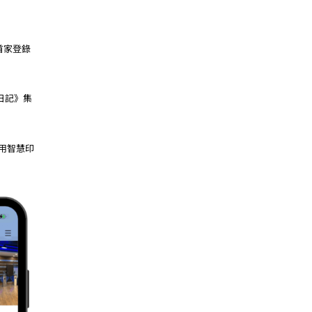
首家登錄
成日記》集
用智慧印