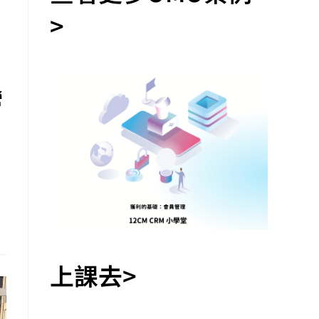
>
營
上課去>