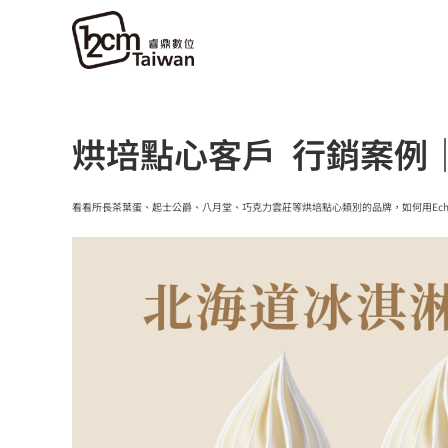
烘培點心客戶 行銷案例｜12
看看所長茶葉蛋、起士公爵、八月堂、巧克力雲莊等烘培點心類別的品牌，如何用Ech