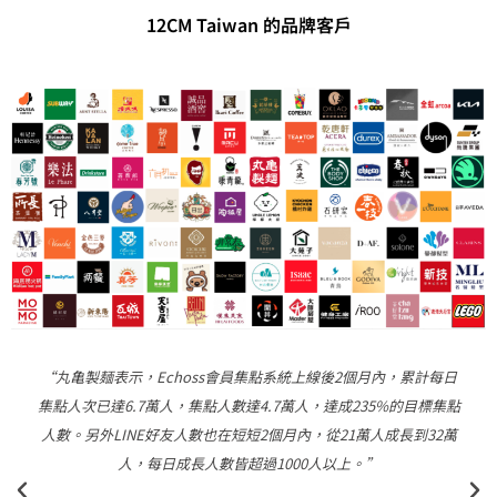
12CM Taiwan 的品牌客戶
系統上線後2個月內，累計每日
所長茶葉蛋表示，Echoss VIP不論
7萬人，達成235%的目標集點
常的直覺易用，顧客只需要從官方帳號
個月內，從21萬人成長到32萬
會，養成購買習慣，品牌也能藉著後台
000人以上。”
動與數據分析。導入Echoss VIP不到
好友數正式突3