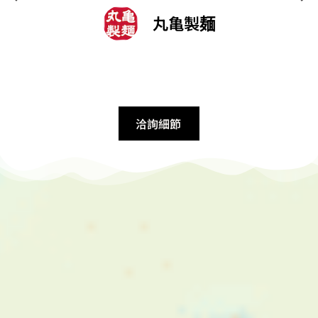
亀製麺
所長
洽詢細節