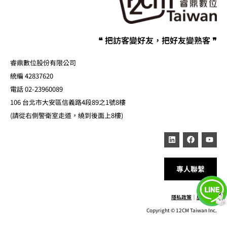
❝ 把訪客變好友，把好友變熟客 ❞
睿鼎數位股份有限公司
統編 42837620
電話 02-23960089
106 台北市大安區信義路4段89之1號8樓
(請從右側警衛室走道，繞到後面上8樓)
專人聯繫
隱私政策
｜
服務條款
Copyright © 12CM Taiwan Inc.