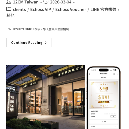
12CM Taiwan
2026-03-04
clients
/
Echoss VIP
/
Echoss Voucher
/
LINE 官方帳號
/
其他
“MIKOSHI YAKINIKU 表示，導入會員與套票機制...
Continue Reading