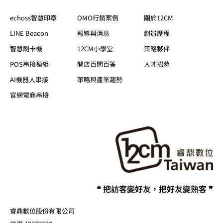
echoss智慧印章
OMO行銷案例
關於12CM
LINE Beacon
報導與消息
創辦歷程
智慧刷卡機
12CM小學堂
策略夥伴
POS串接模組
開店百問百答
人才招募
AI機器人串接
策略與產業趨勢
官網電商串接
❝ 把訪客變好友，把好友變熟客 ❞
睿鼎數位股份有限公司