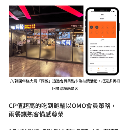
///韓國年糕火鍋「兩餐」透過會員集點卡及抽獎活動，把更多折扣
回饋給粉絲顧客
CP值超高的吃到飽輔以OMO會員策略，
兩餐讓熟客備感尊榮