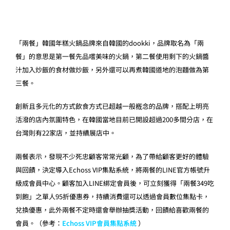
「兩餐」韓國年糕火鍋品牌來自韓國的dookki，品牌取名為「兩
餐」的意思是第一餐先品嚐美味的火鍋，第二餐使用剩下的火鍋醬
汁加入炒飯的食材做炒飯，另外還可以再煮韓國道地的泡麵做為第
三餐。
創新且多元化的方式飲食方式已超越一般槪念的品牌，搭配上明亮
活潑的店內氛圍特色，在韓國當地目前已開設超過200多間分店，在
台灣則有22家店，並持續展店中。
兩餐表示，發現不少死忠顧客常常光顧，為了帶給顧客更好的體驗
與回饋，決定導入Echoss VIP集點系統，將兩餐的LINE官方帳號升
級成會員中心。顧客加入LINE綁定會員後，可立刻獲得「兩餐349吃
到飽」之單人95折優惠券，持續消費還可以透過會員數位集點卡，
兌換優惠，此外兩餐不定時還會舉辦抽獎活動，回饋給喜歡兩餐的
會員。
（參考：
Echoss VIP會員集點系統
）