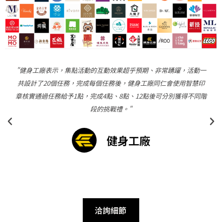
“丸亀製麺表示，Echoss會員集點系統上線後2個月內，累計每日
集點人次已達6.7萬人，集點人數達4.7萬人，達成235%的目標集點
人數。另外LINE好友人數也在短短2個月內，從21萬人成長到32萬
人，每日成長人數皆超過1000人以上。”
丸亀製麺
洽詢細節