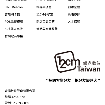
LINE Beacon
報導與消息
創辦歷程
智慧刷卡機
12CM小學堂
策略夥伴
POS串接模組
開店百問百答
人才招募
AI機器人串接
策略與產業趨勢
官網電商串接
❝ 把訪客變好友，把好友變熟客 ❞
睿鼎數位股份有限公司
統編 42837620
電話 02-23960089