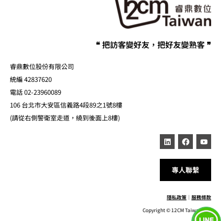
❝ 把訪客變好友，把好友變熟客 ❞
睿鼎數位股份有限公司
統編 42837620
電話 02-23960089
106 台北市大安區信義路4段89之1號8樓
(請從右側警衛室走道，繞到後面上8樓)
專人聯繫
隱私政策
｜
服務條款
Copyright © 12CM Taiwan Inc.