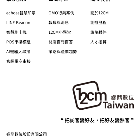
echoss智慧印章
OMO行銷案例
關於12CM
LINE Beacon
報導與消息
創辦歷程
智慧刷卡機
12CM小學堂
策略夥伴
POS串接模組
開店百問百答
人才招募
AI機器人串接
策略與產業趨勢
官網電商串接
❝ 把訪客變好友，把好友變熟客 ❞
睿鼎數位股份有限公司