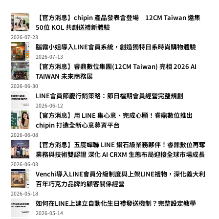
【官方消息】chipin 產品發表會登場 12CM Taiwan 邀集
50位 KOL 共創送禮新體驗
2026-07-23
腦霧小姐導入LINE會員系統，創造獨特日系時尚購物體驗
2026-07-13
【官方消息】睿鼎數位集團(12CM Taiwan) 亮相 2026 AI
TAIWAN 未來商務展
2026-06-30
LINE會員節慶行銷策略：節日檔期會員經營完整規劃
2026-06-12
【官方消息】用 LINE 集心意、完成心願！睿鼎數位推出
chipin 打造全新心意募資平台
2026-06-08
【官方消息】五度蟬聯 LINE 鑽石級業務夥伴！睿鼎數位再奪
業務與技術雙認證 深化 AI CRXM 生態布局迎接全球市場成長
2026-06-03
Venchi導入LINE會員分級制度與上架LINE禮物，深化義大利
百年巧克力品牌的顧客關係經營
2026-05-18
如何在LINE上建立自動化生日禮發送機制？完整設定教學
2026-05-14