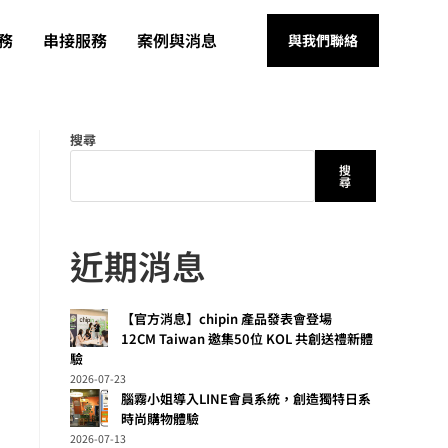
務
串接服務
案例與消息
與我們聯絡
搜尋
搜
尋
近期消息
【官方消息】chipin 產品發表會登場
12CM Taiwan 邀集50位 KOL 共創送禮新體
驗
2026-07-23
腦霧小姐導入LINE會員系統，創造獨特日系
時尚購物體驗
2026-07-13