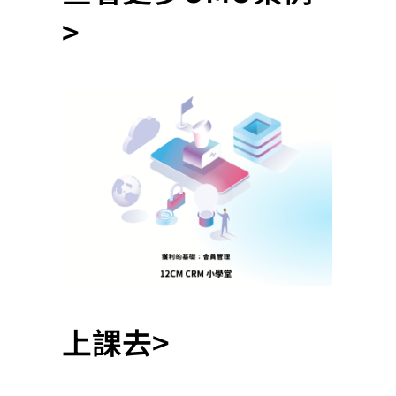
>
上課去>