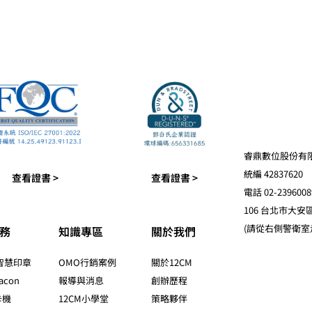
睿鼎數位股份有
統編 42837620
查看證書 >
查看證書 >
電話 02-2396008
106 台北市大安
(請從右側警衛室
務
知識專區​
關於我們​
s智慧印章
OMO行銷案例
關於12CM
acon
報導與消息
創辦歷程
卡機
12CM小學堂
策略夥伴