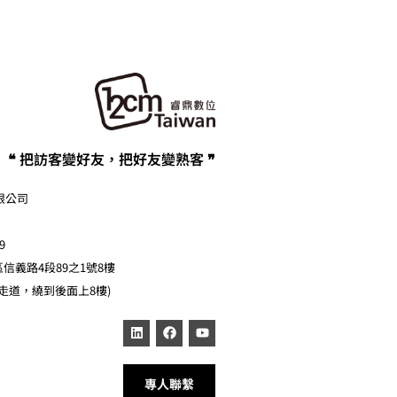
❝ 把訪客變好友，把好友變熟客 ❞
限公司
9
區信義路4段89之1號8樓
走道，繞到後面上8樓)
專人聯繫