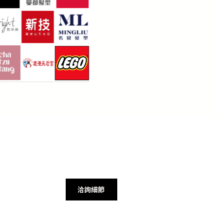
亀製麺表示，Echoss會員集點系統上線後2個月內，累計每日集點人次已達6.7
數。另外LINE好友人數也在短短2個月內，從21萬人成長到32萬人
洽詢細節
丸亀製麺