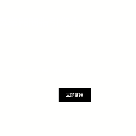
專業顧問指引您走
或其他任何方面的問題均歡迎提問。我們訓練有素的專
立即諮詢