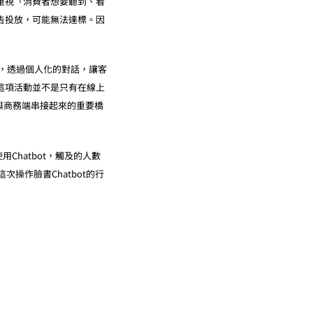
重視「消費者想要聽到、看
告投放，可能無法達標。因
換券，透過個人化的對話，讓客
這項活動並不是只有在線上
端與商務端串接起來的重要橋
Chatbot，觸及的人數
次操作臉書Chatbot的行