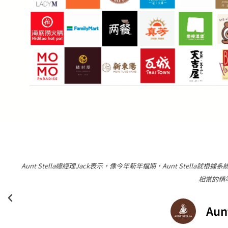
"健身工廠表示，集點活動的互動效果超乎預期、非常踴躍，活動一共設
核實通過任務給予1點，完成4點、8點、1
健