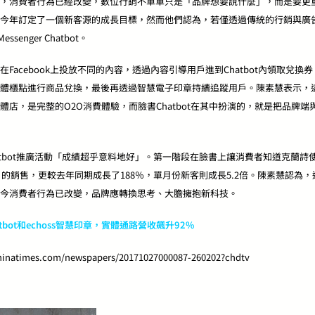
，消費者行為已經改變，數位行銷不單單只是「品牌想要說什麼」，而是要更
今年訂定了一個新客源的成長目標，然而他們認為，若僅透過傳統的行銷與廣
ssenger Chatbot。
Facebook上投放不同的內容，透過內容引導用戶進到Chatbot內領取兌
體櫃點進行商品兌換，最後再透過智慧電子印章持續追蹤用戶。陳素慧表示，
體店，是完整的O2O消費體驗，而臉書Chatbot在其中扮演的，就是把品牌
tbot推廣活動「成績超乎意料地好」。第一階段在臉書上讓消費者知道克蘭詩使用
月的銷售，更較去年同期成長了188％，單月份新客則成長5.2倍。陳素慧認為，這
今消費者行為已改變，品牌應轉換思考、大膽擁抱新科技。
tbot和echoss智慧印章，實體通路營收飆升92%
atimes.com/newspapers/20171027000087-260202?chdtv