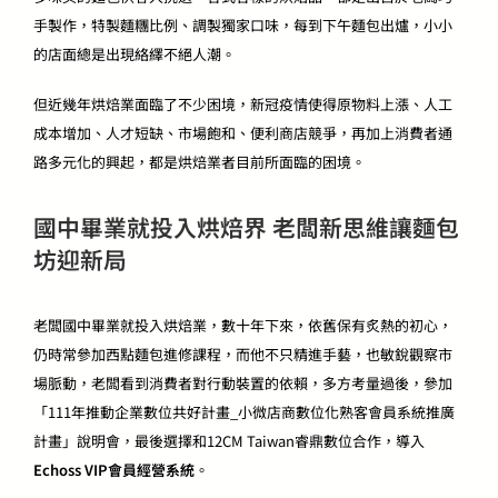
手製作，特製麵糰比例、調製獨家口味，每到下午麵包出爐，小小
的店面總是出現絡繹不絕人潮。
但近幾年烘焙業面臨了不少困境，新冠疫情使得原物料上漲、人工
成本增加、人才短缺、市場飽和、便利商店競爭，再加上消費者通
路多元化的興起，都是烘焙業者目前所面臨的困境。
國中畢業就投入烘焙界 老闆新思維讓麵包
坊迎新局
老闆國中畢業就投入烘焙業，數十年下來，依舊保有炙熱的初心，
仍時常參加西點麵包進修課程，而他不只精進手藝，也敏銳觀察市
場脈動，老闆看到消費者對行動裝置的依賴，多方考量過後，參加
「111年推動企業數位共好計畫_小微店商數位化熟客會員系統推廣
計畫」說明會，最後選擇和12CM Taiwan睿鼎數位合作，導入
Echoss VIP會員經營系統
。