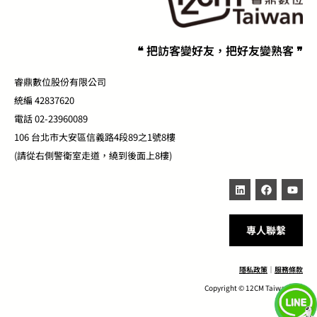
❝ 把訪客變好友，把好友變熟客 ❞
睿鼎數位股份有限公司
統編 42837620
電話 02-23960089
106 台北市大安區信義路4段89之1號8樓
(請從右側警衛室走道，繞到後面上8樓)
專人聯繫
隱私政策
｜
服務條款
Copyright © 12CM Taiwan Inc.